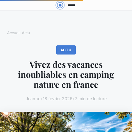
Accueil
›
Actu
ACTU
Vivez des vacances
inoubliables en camping
nature en france
Jeanne
•
18 février 2026
•
7 min de lecture