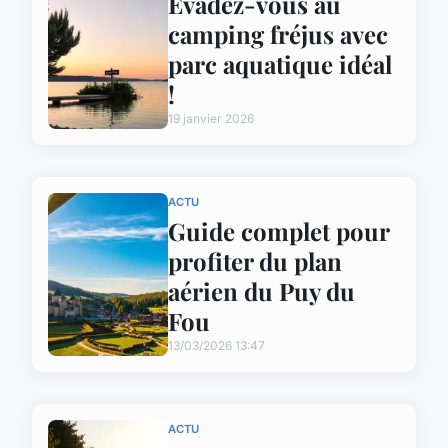
Évadez-vous au
camping fréjus avec
parc aquatique idéal
!
19 janvier 2026
ACTU
Guide complet pour
profiter du plan
aérien du Puy du
Fou
13/03/2026 13:47
ACTU