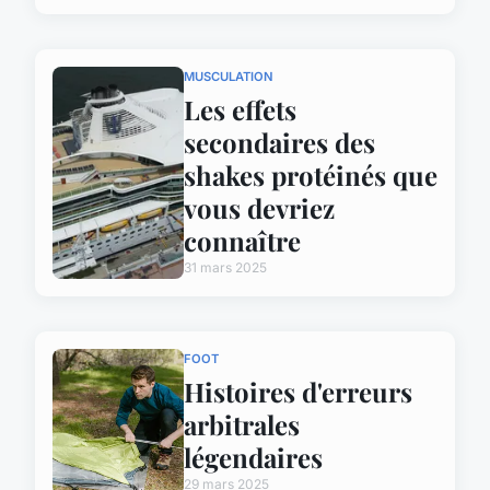
MUSCULATION
Les effets
secondaires des
shakes protéinés que
vous devriez
connaître
31 mars 2025
FOOT
Histoires d'erreurs
arbitrales
légendaires
29 mars 2025