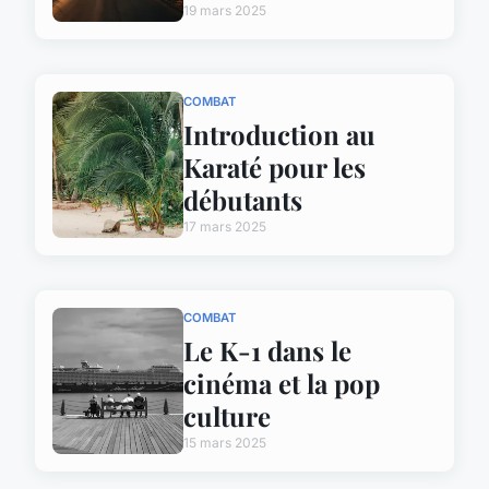
19 mars 2025
COMBAT
Introduction au
Karaté pour les
débutants
17 mars 2025
COMBAT
Le K-1 dans le
cinéma et la pop
culture
15 mars 2025