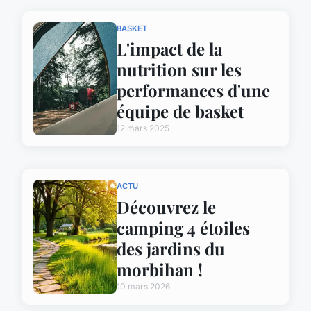
BASKET
L'impact de la
nutrition sur les
performances d'une
équipe de basket
12 mars 2025
ACTU
Découvrez le
camping 4 étoiles
des jardins du
morbihan !
10 mars 2026