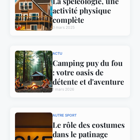
La spéléologie, une
activité physique
complète
3 mars 2025
ACTU
Camping puy du fou
: votre oasis de
détente et d'aventure
1 mars 2026
AUTRE SPORT
Le rôle des costumes
dans le patinage