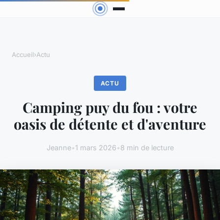
Accueil
›
Actu
ACTU
Camping puy du fou : votre
oasis de détente et d'aventure
Jeanne
•
1 mars 2026
•
8 min de lecture