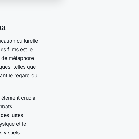
ma
ication culturelle
es films est le
nt de métaphore
ques, telles que
mant le regard du
 élément crucial
ombats
des luttes
ysique et le
 visuels.