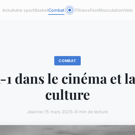
Actu
Autre sport
Basket
Combat
Fitness
Foot
Musculation
Velo
COMBAT
-1 dans le cinéma et l
culture
Jeanne
•
15 mars 2025
•
6 min de lecture