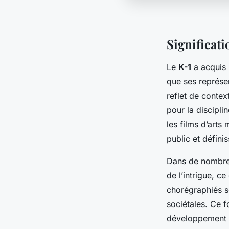
Significati
Le
K-1
a acquis 
que ses représen
reflet de contex
pour la discipli
les films d’arts
public et défin
Dans de nombreux
de l’intrigue, c
chorégraphiés so
sociétales. Ce f
développement é