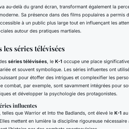
 va au-delà du grand écran, transformant également la perce
 moderne. Sa présence dans des films populaires a permis d
ccessible à un public plus large tout en influençant les atten
ciales autour des pratiques martiales.
 les séries télévisées
 des
séries télévisées
, le
K-1
occupe une place significativ
ariée et souvent symbolique. Les séries influentes ont utilisé
issant pour étoffer des intrigues et complexifier les pers
e combat, par exemple, sont savamment intégrées pour sou
iques et développer la psychologie des protagonistes.
ries influentes
, telles que
Warrior
et
Into the Badlands
, ont élevé le
K-1
au 
. Elles mettent en lumière la discipline rigoureuse nécessaire
sant l’histoire par des combats spectaculaires.