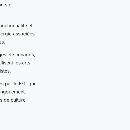
ants et
onctionnalité et
énergie associées
es.
ges et scénarios,
lisent les arts
stes.
s par le K-1, qui
 engouement.
s de culture