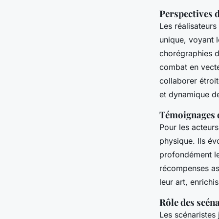
Perspectives d
Les réalisateurs
unique, voyant l
chorégraphies 
combat en vecte
collaborer étro
et dynamique de
Témoignages 
Pour les acteurs
physique. Ils é
profondément le
récompenses ass
leur art, enrichi
Rôle des scéna
Les scénaristes 