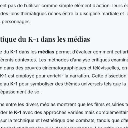
tent pas de l’utiliser comme simple élément d’action; leurs éc
 des liens thématiques riches entre la discipline martiale et l
s personnages.
itique du K-1 dans les médias
ue du
K-1
dans les
médias
permet d’évaluer comment cet art 
fférents contextes. Les méthodes d’analyse critiques exami
on dans des œuvres cinématographiques et télévisuelles, en 
K-1 est employé pour enrichir la narration. Cette dissection
le au
K-1
pour symboliser des thèmes universels tels que la l
 dépassement de soi.
 entre les divers médias montrent que les films et séries t
rder le
K-1
avec des approches variées mais complémentaire
 sur la technique et l’esthétique des combats, tandis que d’au