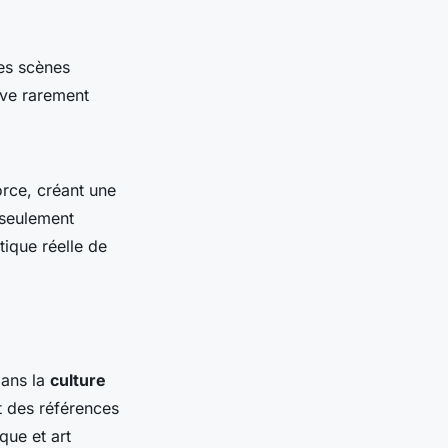
des scènes
ive rarement
orce, créant une
 seulement
atique réelle de
dans la
culture
nt des références
que et art